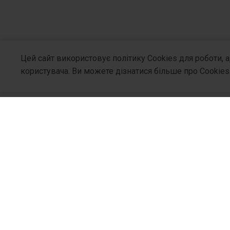
Цей сайт використовує політику Cookies для роботи, 
користувача. Ви можете дізнатися більше про Cookies
Про Компа
Хто Ми
Філософія