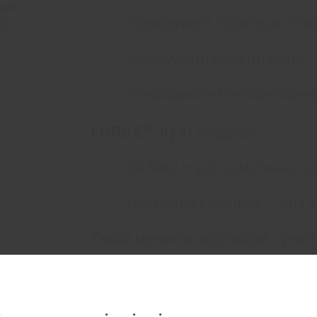
підвищувати гідратацію сли
зменшувати його в’язкість
покращувати мукоциліарний
®
LORDE
hyal
поєднує³:
3% NaCl — для осмотичного 
гіалуронову кислоту — для 
Такий механізм відповідає сучасн
для природного очищення дихаль
®
LORDE
hyal
показаний при та