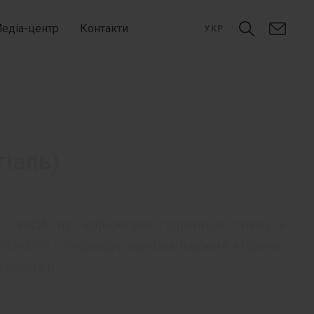
едіа-центр
Контакти
УКР
гіаль)
— засіб, що відновлює гідратацію слизу в
язкість і покращує мукоциліарний кліренс,
бронхів.