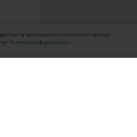
адаптації та максимального поліпшення навігації
 тут
Політика конфіденційності
Форма випуску
нію
R&D
Партн
4 мл
R&D Hub
Дистр
Ринки збуту
R&D Стратегія
Партн