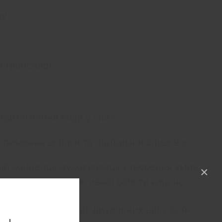
зу
 транспорт
притягнення води у слиз
утримання вологи та підтримки слизової
ій концепції мукокорекції: створення умов
×
них шляхів і ефективної роботи кашлю.
ких захворюваннях дихальних шляхів, як