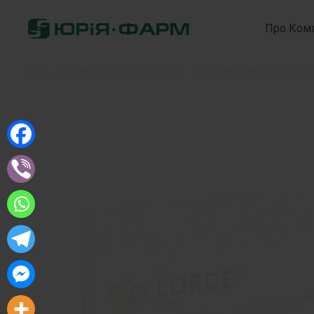
Про Ком
Home
»
Для лікування грипу та ГРВІ
»
Lorde® hyal (Лорде гіал