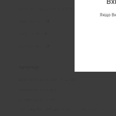
Вх
ІНТЕРНЕТ-МАГАЗИН ЮЛАЙЗЕР
Якщо Ви
TABLETKI.UA
LIKI24.COM
АПТЕКА АНЦ
Категорії
ДЛЯ ЛІКУВАННЯ ГРИПУ ТА ГРВІ
ДОМАШНЯ АПТЕЧКА
ІНГАЛЯЦІЙНА ТЕРАПІЯ
ІННОВАЦІЙНІ ПРЕПАРАТИ НА ОСНОВІ ГІАЛУРОНОВО