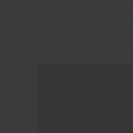
Інструкція із застосуванн
Купуйте онлайн в Україні
інга
®
одним із небулайзерів
Юлайзер
Інтернет-магазині Юлайзер
.
Бе
замовлення від 999 грн