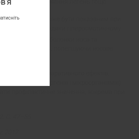
в'я
структивне захворювання легень тощо.
®
атисніть
E
hyal
також може бути показаним при
осових пазух. Завдяки гіперосмотичному
абряк слизової оболонки носа та
я в носових ходах, полегшуючи носове
жувального та репаративного ефектів,
 антигенів (алергенів і мікроорганізмів)
ати профілактичне значення, зокрема при
2. С. 47–55
v, 2017