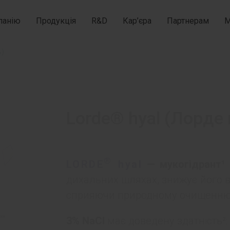
панію
Продукція
R&D
Кар’єра
Партнерам
М
ь)
Lorde® hyal (Лорде 
®
LORDE
hyal
— мукогідрант¹
дихальних шляхах, знижує його в’
сприяючи природному очищенню 
3% NaCl
має доведену здатність²: