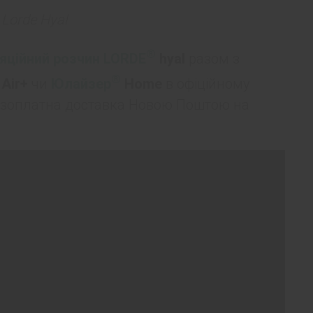
я
Lorde Hyal
®
ляційний розчин
LORDE
hyal
разом з
®
Air+
чи
Юлайзер
Home
в офіційному
зоплатна доставка Новою Поштою на