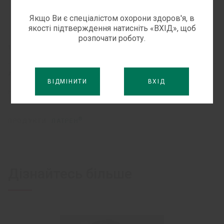
Якщо Ви є спеціалістом охорони здоров'я, в
якості підтверждення натисніть «ВХІД», щоб
розпочати роботу.
18 СІЧНЯ, 2016
АВТОРИ:
В.О. ШАПРИНСЬКИЙ
М.Л. ГОМОН
ВІДМІНИТИ
ВХІД
НАСР ЗАКІ НАДЖИБ
®
ПРОДУКТИ:
ЛАТРЕН
Дізнайтесь більше