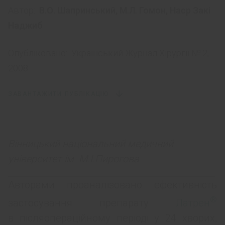
Автор:
В.О. Шапринський
,
М.Л. Гомон
,
Наср Закі
Наджиб
Опубліковано:
Український Журнал Хірургії № 2,
2008
ЗАВАНТАЖИТИ ПУБЛІКАЦІЮ
Вінницький національний медичний
університет ім. М.І.Пирогова
Авторами проаналізовано ефективність
®
застосування препарату
Латрен
в післяопераційному періоді у 24 хворих,