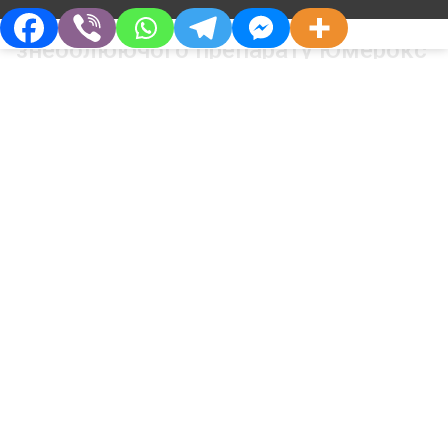
Застосування інгаляційного
знеболюючого препарату Юмерокс
(метоксифлуран) при
малоінвазивних урологічних
втручаннях
Про Компанію
Партнерам
Хто Ми
Дистриб’юторам
Філософія
Партнерства