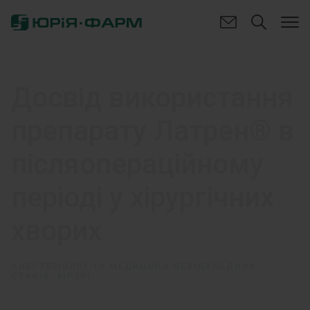
Досвід використання
препарату Латрен® в
післяопераційному
періоді у хірургічних
хворих
АНЕСТЕЗІОЛОГ ТА МЕДИЦИНА НЕВІДКЛАДНИХ
СТАНІВ, ХІРУРГ