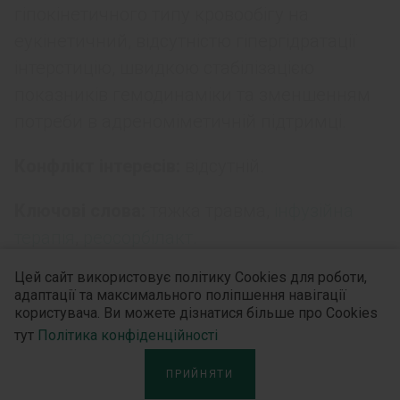
гіпокінетичного типу кровообігу на
еукінетичний, відсутністю гіпергідратації
інтерстицію, швидкою стабілізацією
показників гемодинаміки та зменшенням
потреби в адреноміметичній підтримці.
Конфлікт інтересів:
відсутній.
Ключові слова:
тяжка травма,
інфузійна
терапія
,
реосорбілакт.
Цей сайт використовує політику Cookies для роботи,
адаптації та максимального поліпшення навігації
Автори:
користувача. Ви можете дізнатися більше про Cookies
тут
Політика конфіденційності
1
1
Лоскутов О. А.
, Недашківський С. М.
,
ПРИЙНЯТИ
2
2
2
Бабак С. І.
, Дяченко С. П.
, Кедьо Б. І.
,