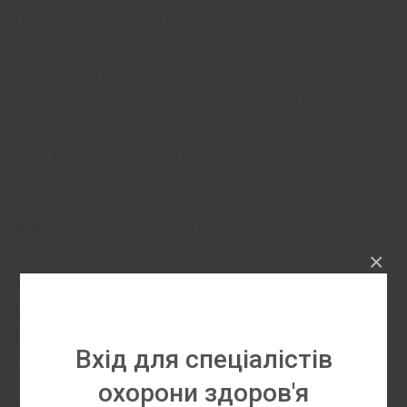
проблемою. В якості основних інфузійних
середовищ використовують кристалоїдні
розчини, проте дані про вплив
збалансованих багатокомпонентних
розчинів на гемодинамічний профіль у
хворих із тяжкою травмою у літературі
практично відсутні.
Мета:
дослідити можливості корекції
гемодинамічних порушень у хворих на
×
тяжку поєднану травму із
застосуванням
сучасного багатокомпонентного препарату
на основі 6 % розчину сорбітолу
Вхід для спеціалістів
(реосорбілакту).
охорони здоров'я