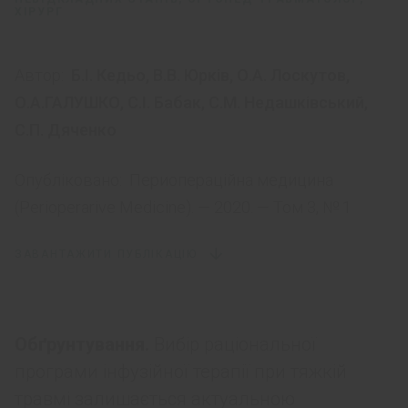
ХІРУРГ
Автор:
Б.І. Кедьо
,
В.В. Юрків
,
О.А. Лоскутов
,
О.А.ГАЛУШКО
,
С.І. Бабак
,
С.М. Недашківський
,
С.П. Дяченко
Опубліковано:
Периопераційна медицина
(Perioperarive Medicine). — 2020. — Том 3, № 1
ЗАВАНТАЖИТИ ПУБЛІКАЦІЮ
Обґрунтування.
Вибір раціональної
програми інфузійної терапії при тяжкій
травмі залишається актуальною