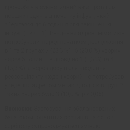
кровообігу в еукінетичний вже протягом
перших годин від початку інфузії, який
зберігався до 6 годин після закінчення
інфузії (p < 0,01). Введення адреноміметиків
потребували: перед початком дослідження
в 1 та 2 групах 7 (23,3 %) і 6 (20,0 %) хворих,
через 6 годин – відповідно 1 (3,3 %) та 4
(13,3 %), а через добу після введення
реосорбілакту жоден хворий не потребував
уведення адреноміметиків, тоді як в групі 2
таких хворих було 3 (10,0 %, p < 0,05).
Висновки:
Застосування збалансованих
багатокомпонентних розчинів на основі
сорбітолу супроводжується зміною