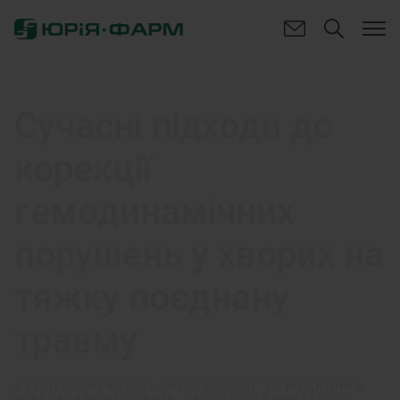
Сучасні підходи до
корекції
гемодинамічних
порушень у хворих на
тяжку поєднану
травму
АКУШЕР-ГІНЕКОЛОГ, АНЕСТЕЗІОЛОГ ТА МЕДИЦИНА
НЕВІДКЛАДНИХ СТАНІВ, ОРТОПЕД-ТРАВМАТОЛОГ,