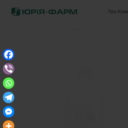
Про Ком
Home
»
Інфузійна терапія
»
Ізоплазміл