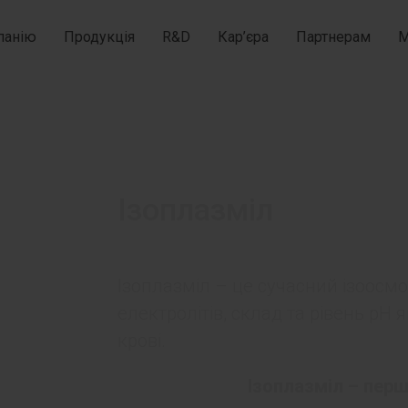
панію
Продукція
R&D
Кар’єра
Партнерам
М
Ізоплазміл
Ізоплазміл – це сучасний ізоос
електролітів, склад та рівень р
крові.
Ізоплазміл – перши