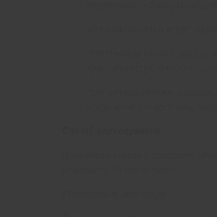
переломах, інфекціях і подр
для відновлення втрат рідини
при геморагічному шоці та 
трансфузії (сумісний з кров’ю
при метаболічному ацидозі л
порушенні метаболізму лакт
Спосіб застосування
Швидкість інфузії у дорослих, люд
становить 40 мл/кг/добу.
Педіатрична популяція