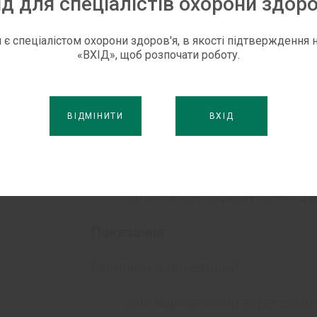
ід для спеціалістів охорони здоро
Ключові переваги
 є спеціалістом охорони здоров'я, в якості підтверждення н
«ВХІД», щоб розпочати роботу.
Сумісний з кров’ю та її ком
Не містить у складі іонів ка
ВІДМІНИТИ
ВХІД
Ізоплазматичний склад елек
На відміну від розчину Рінг
дітям згідно офіційної інструк
Показання
Ізоплазміл показаний:
для відновлення втрат рідин