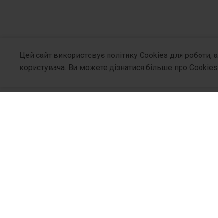
Цей сайт використовує політику Cookies для роботи, 
користувача. Ви можете дізнатися більше про Cookies
Про Компа
Хто Ми
Філософія