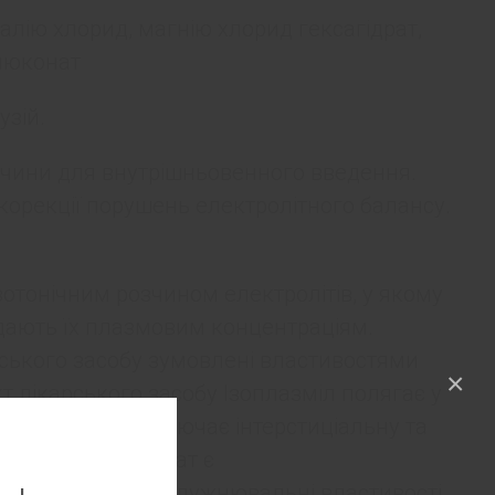
алію хлорид, магнію хлорид гексагідрат,
глюконат
узій.
чини для внутрішньовенного введення.
корекції порушень електролітного балансу.
ізотонічним розчином електролітів, у якому
ідають їх плазмовим концентраціям.
рського засобу зумовлені властивостями
×
т лікарського засобу Ізоплазміл полягає у
простору, що включає інтерстиціальну та
 ацетат і глюконат є
и, що мають підлужнювальні властивості