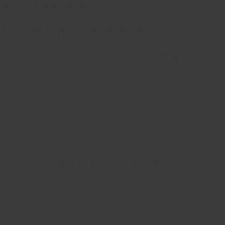
азненні очеревини);
 під час хірургічних операцій;
клінічних станах, що потребують швидкої
);
егкого і помірного ступеня, а також при
ату.
ей літнього віку та дітей зазвичай