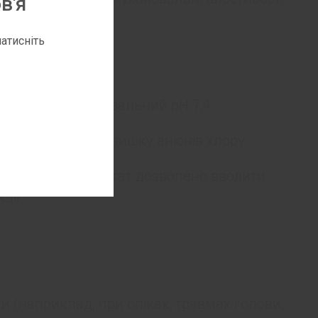
в'я
атисніть
понентами.
льцію та має нейтральний рН 7,4.
тролітів без надлишку аніонів хлору.
ера та Рінгера лактат дозволено вводити
ції.
и (наприклад, при опіках, травмах голови,