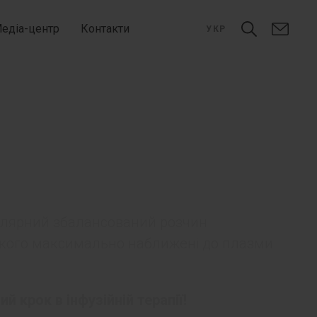
едіа-центр
Контакти
УКР
молярний збалансований розчин
Н якого максимально наближені до плазми
й крок в інфузійній терапії!