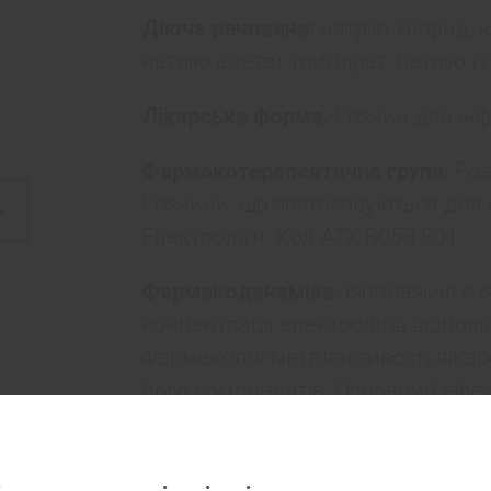
Діюча речовина:
натрію хлорид, к
натрію ацетат тригідрат, натрію 
Лікарська форма.
Розчин для інф
Фармакотерапевтична група.
Роз
Розчини, що застосовуються для 
Електроліти. Код АТХ В05В В01.
Фармакодинаміка.
Ізоплазміл є 
концентрації електролітів відпов
Фармакологічні властивості ліка
його компонентів. Основний ефек
заповненні втрат позаклітинного 
внутрішньосудинну рідину. Натрію
бікарбонатутворювальними солям