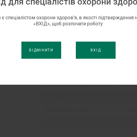
ід для спеціалістів охорони здоро
Таким чином, застосування препа
проблем:
 є спеціалістом охорони здоров'я, в якості підтверждення н
«ВХІД», щоб розпочати роботу.
м’яко усуває закреп, природним 
кишечника і відновлює корисну м
ВІДМІНИТИ
ВХІД
Як приймати ЛАКТУВІТ
При
закрепах
та станах, що потребують
Вік
Початков
Дорослі та діти від 14 років
15-45
Діти віком 7-14 років
15 м
Діти віком 1-6 років
5-10 
Діти до 1 року
5 м