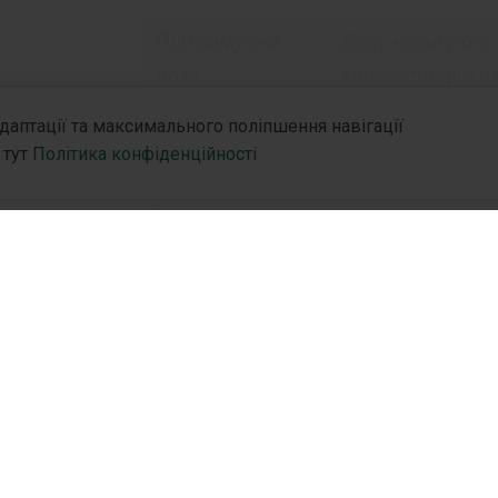
Підтримуюча
Дозу коригують 
доза
консистенції з ч
адаптації та максимального поліпшення навігації
 тут
Політика конфіденційності
При дисбактеріозі кишечника:
Лактулоза, як пребіотик, посилює
таких як біфідо- та лактобактерії,
таких як клостридія та кишкова 
відновленню нормального балан
Вік
нію
R&D
Партн
Дорослі та діти віком від 1
5-1
R&D Hub
Дистр
року
R&D Стратегія
Партн