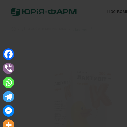
Про Ком
®
Home
»
Для роботи кишківника
»
Лактувіт