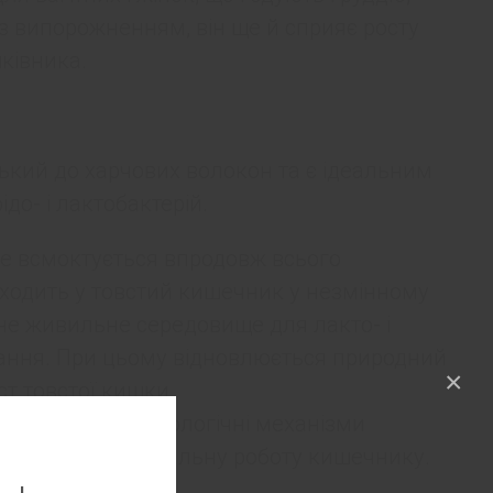
із випорожненням, він ще й сприяє росту
ківника.
ький до харчових волокон та є ідеальним
о- і лактобактерій.
е всмоктується впродовж всього
ходить у товстий кишечник у незмінному
ьне живильне середовище для лакто- і
стання. При цьому відновлюється природний
×
ст товстої кишки
посилюються фізіологічні механізми
езпечуючи нормальну роботу кишечнику.