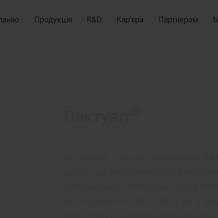
панію
Продукція
R&D
Кар’єра
Партнерам
М
®
Лактувіт
Активною діючою речовиною
ЛА
цукру, що виробляється із молочн
походження лактулози стала зап
застосування ЛАКТУВІТУ як у дорос
ЛАКТУВІТ є чудовим проносним дл