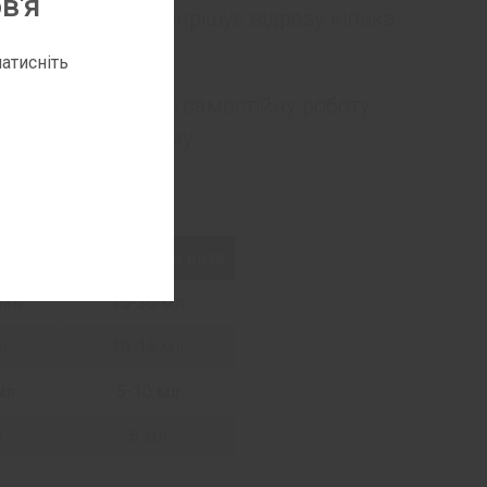
в'я
рату ЛАКТУВІТ вирішує відразу кілька
атисніть
чином нормалізує самостійну роботу
ікрофлору в ньому.
 дефекації:
а доза
Підтримуюча доза
 мл
15-30 мл
л
10-15 мл
мл
5-10 мл
л
5 мл