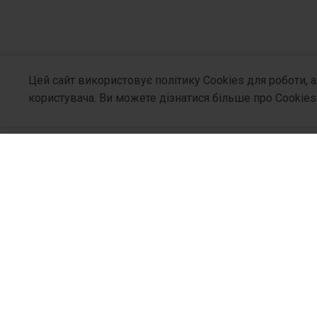
Цей сайт використовує політику Cookies для роботи, 
користувача. Ви можете дізнатися більше про Cookies
Про Компа
Хто Ми
Філософія