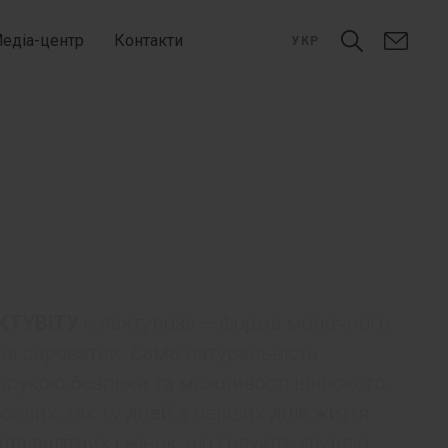
едіа-центр
Контакти
УКР
КТУВІТУ
є лактулоза – форма молочного
ої сироватки. Саме натуральність
орукою безпеки та можливості широкого
лих, так і у дітей з перших днів життя.
я вагітних і жінок, що годують груддю,