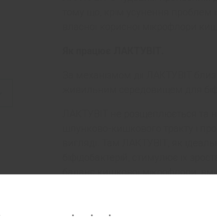
тому що, крім усунення проблем 
власної корисної мікрофлори киш
Як працює ЛАКТУВІТ.
За механізмом дії ЛАКТУВІТ близ
живильним середовищем для біфід
ЛАКТУВІТ не розщеплюється та н
шлунково-кишкового тракту і про
вигляді. Там ЛАКТУВІТ, як ідеал
біфідобактерій, стимулює їх зро
баланс кишкової мікрофлори, вмі
збільшується та пом’якшується, 
прискорення перистальтики, заб