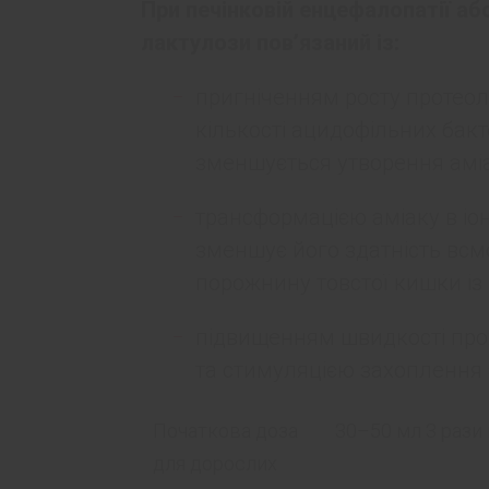
При печінковій енцефалопатії або
лактулози пов’язаний із:
пригніченням росту протеол
кількості ацидофільних бакт
зменшується утворення аміа
трансформацією аміаку в іо
зменшує його здатність всм
порожнину товстої кишки із 
підвищенням швидкості про
та стимуляцією захоплення а
Початкова доза
30–50 мл 3 рази 
для дорослих