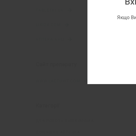
Вх
TABLETKI.UA
Якщо Ви
LIKI24.COM
АПТЕКА АНЦ
Сайт препарату
WWW.LACTUVIT.COM
Категорії
ДЛЯ РОБОТИ КИШКІВНИКА
ДОМАШНЯ АПТЕЧКА