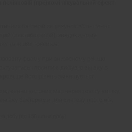
 печінковій (пре)комі лікувальний ефект
ітичних бактерій за рахунок збільшення
ерій (лактобактерій), завдяки чому
ку та інших токсинів.
нізовану форму при зниженому рН, що
октуватись і посилює дифузію аміаку в
крові, де його рівень зменшується.
ходження калових мас через товсту кишку
міаку бактеріями для синтезу протеїнів.
на добу (до 150 мл на добу)