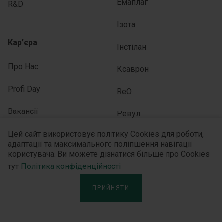
Емаплаг
R&D
Ізота
Кар’єра
Інстілан
Про Нас
Ксаврон
Profi Day
ReO
Вакансії
Ревул
Covid-19
Цей сайт використовує політику Cookies для роботи,
Тівортін
адаптації та максимального поліпшення навігації
користувача. Ви можете дізнатися більше про Cookies
Юлайзер
тут
Політика конфіденційності
ПРИЙНЯТИ
ПІДПИСУЙТЕСЬ НА НАС