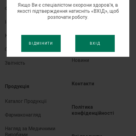
Якщо Ви є спеціалістом охорони здоров'я, в
Філософія
Партнерства
якості підтверждення натисніть «ВХІД», щоб
розпочати роботу.
Історія
Медіа-центр
Керівництво
ВІДМІНИТИ
ВХІД
Для ЗМІ
Сталий Розвиток
Новини
Звітність
Контакти
Продукція
Каталог Продукції
Політика
конфіденційності
Фармаконагляд
Нагляд за Медичними
Виробами