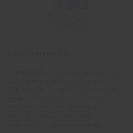
Нейроцитин® С
Нейроцитин® С – повний курс для захисту та
відновлення нейроваскулярного юніту!
Нейроцитин® С – це розчин цитиколіну для
перорального застосування, що показаний
забезпечити пацієнтам проведення
ступінчастої терапії після лікування
парентеральними формами з вмістом