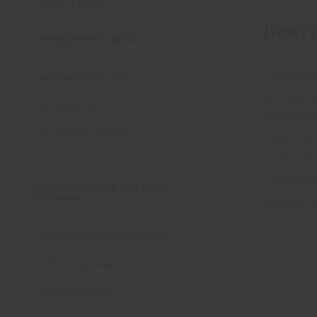
астми та ХОЗЛ
Лакту
Менеджмент крові
Природни
Антигеморагічні засоби
що відно
Антикоагулянти
Активно
Антианемічні засоби
ЛАКТУВІТ
молочног
що вироб
Антисептики та іригаційні
розчини
сироватк
Антисептики та дезінфектанти
Побутові дезінфектанти
Хірургічні розчини