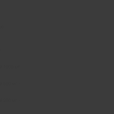
ше
.
ій 1000 мг
й 500 мг -
й 200 мг -