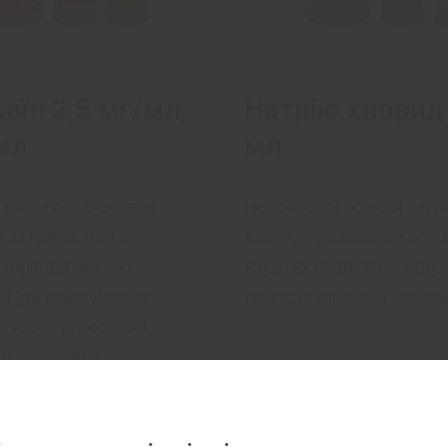
аїн 2,5 мг/мл,
Натрію хлорид 
мл
мл
 місцевої анестезії з
Ізотонічний розчин натр
 активністю та
хлориду показаний при 
 терапевтичною
втратах позаклітинної р
 При надходженні
недостатньому її надход
меншує утворення
ліну, знижує
сть периферичних
активних систем,
блокуючу дію на