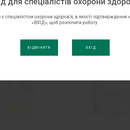
ід для спеціалістів охорони здоро
ні ганглії, зменшує
ладкої мускулатури,
 є спеціалістом охорони здоров'я, в якості підтверждення н
«ВХІД», щоб розпочати роботу.
будливість серцевого
оторних зон кори
о мозку.
ВІДМІНИТИ
ВХІД