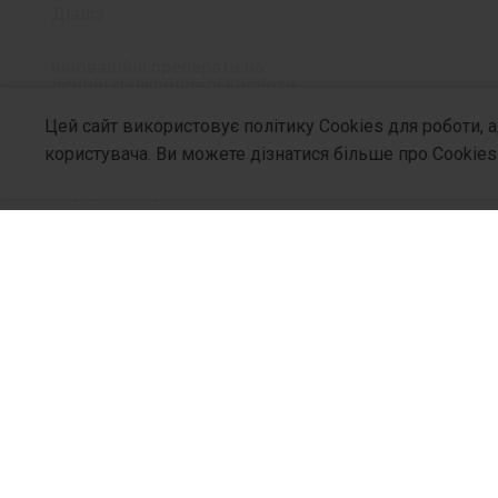
Діаліз
Інноваційні препарати на
основі гіалуронової кислоти
Цей сайт використовує політику Cookies для роботи, 
Осмотичні проносні засоби
користувача. Ви можете дізнатися більше про Cookies
Пероральні розчини
Амінокислоти
Препарати для седації
Протитуберкульозні
препарати
Про Компа
Медичні вироби
Хто Ми
Філософія
Аксесуари для інфузійної терапії