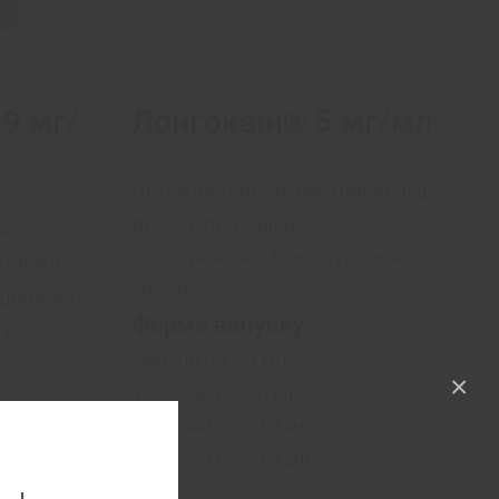
9 мг/
Лонгокаїн® 5 мг/мл
Потужний анестетик тривалої дії
для інфільтраційної,
ію
провідникової та епідуральної
великих
анестезії.
ідини або
Форма випуску:
женні.
ампули по 5,0 мл;
×
флакони по 5,0 мл;
флакони по 20,0 мл;
флакони по 50,0 мл.