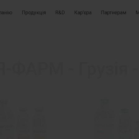
панію
Продукція
R&D
Кар’єра
Партнерам
М
Я-ФАРМ - Грузія