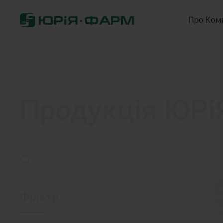
Про Ком
Головна
»
Продукція ЮРіЯ-ФАРМ - Грузія
»
Page 2
Продукція ЮРі
Фільтр