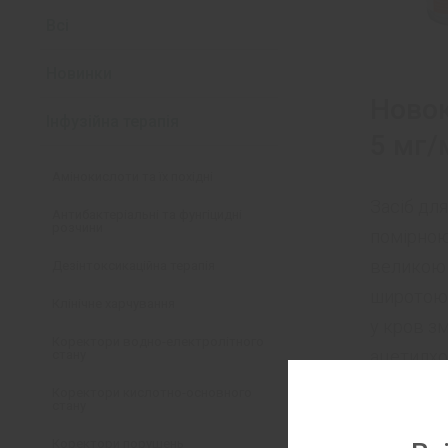
Всі
Новинки
Новок
Інфузійна терапія
5 мг/
Амінокислоти та їх похідні
Засіб для
Антибактеріальні та фунгіцидні
розчини
помірною
великою
Дезінтоксикаційна терапія
широтою.
Клінічне харчування
у кров з
Коректори водно-електролітного
ацетилхо
стану
збудливі
Коректори кислотно-основного
стану
холіноре
виявляє 
Коректори порушень