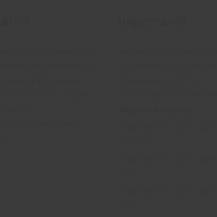
віт®
Інфулган®
й послаблюючий засіб,
Анальгетик, що найбіль
влює роботу кишечнику!
призначається в Європі:
ю діючою речовиною
призначається 78%
У є лактулоза - форма
післяопераційних хворих
Форма випуску:
о цукру,
ляється із молочної
®
Інфулган
р-н для інфуз
и.
- 100 мл
®
Інфулган
р-н для інфузі
50 мл
®
Інфулган
р-н для інфузі
20 мл