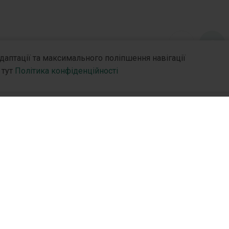
1
2
адаптації та максимального поліпшення навігації
 тут
Політика конфіденційності
нію
R&D
Партн
R&D Hub
Дистр
R&D Стратегія
Партн