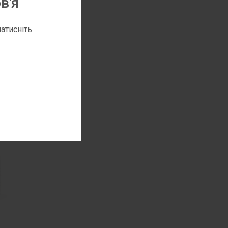
в'я
атисніть