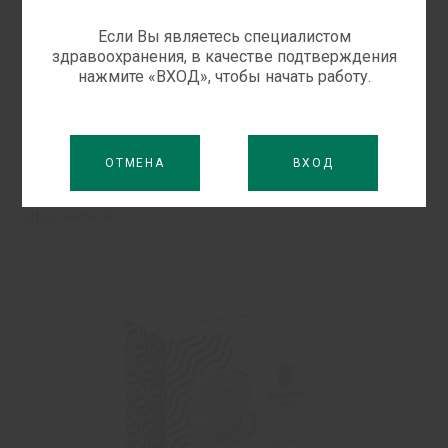
Бризер Трит – специальный раствор для
Если Вы являетесь специалистом
здравоохранения, в качестве подтверждения
бризерования, который облегчает дыхание
нажмите «ВХОД», чтобы начать работу.
путем разжижения и улучшения выведения
секрета слизистой оболочки верхних и нижних
дыхательных путей у пациентов с
ОТМЕНА
ВХОД
воспалительными заболеваниями органов
дыхания за ...