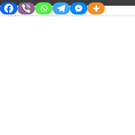
(периферическая венозная
канюля с системой
безопасности)
Ю-ФЛЕКС Плюс – периферическая венозная
канюля с системой безопасности. Состав
Полипропилен, акрилонитрил бутадиен стирол
(ABS), пропионат ацетата целлюлозы/
поликарбонат (CAP/PCB), полиацеталь,
нержавеющая сталь, фторированный этилен ...
О Компании
Партнерам
Кто Мы
Дистрибьюторам
Философия
Партнерства